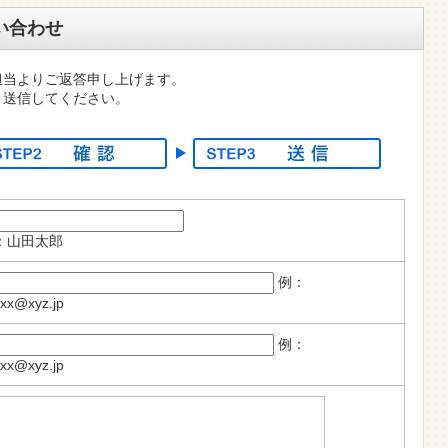
い合わせ
担当よりご返答申し上げます。
り送信してください。
：山田太郎
例：
xxx@xyz.jp
例：
xxx@xyz.jp