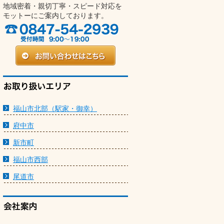
地域密着・親切丁寧・スピード対応を
モットーにご案内しております。
福山市北部（駅家・御幸）
府中市
新市町
福山市西部
尾道市